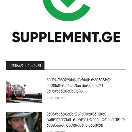
ᲮᲨᲘᲠᲐᲓ ᲜᲐᲮᲕᲐᲓᲘ
ბაქო-თბილისი-ყარსის რკინიგზის
მითები: რეალობა ქართველი
ემიგრანტებისთვის
2 ივნისი 2026
ემიგრანტების ფსიქოლოგიური
გამოწვევები: რატომ ხდება სტრესი უცხო
ქვეყანაში ცხოვრების ნაწილი