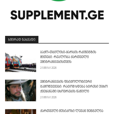
ᲮᲨᲘᲠᲐᲓ ᲜᲐᲮᲕᲐᲓᲘ
ბაქო-თბილისი-ყარსის რკინიგზის
მითები: რეალობა ქართველი
ემიგრანტებისთვის
2 ივნისი 2026
ემიგრანტების ფსიქოლოგიური
გამოწვევები: რატომ ხდება სტრესი უცხო
ქვეყანაში ცხოვრების ნაწილი
2 ივნისი 2026
ქართველი მუსიკოსი ლევან შენგელია