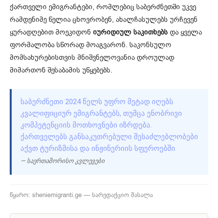
ქართველი ემიგრანტები, რომლებიც საბერძნეთში უკვე
რამდენიმე წელია ცხოვრობენ, ახალჩასულებს ურჩევენ
ყურადღებით მოეკიდონ
იურიდიულ საკითხებს
და ყველა
ფორმალობა სწორად მოაგვარონ. საკონსულო
მომსახურებისთვის მნიშვნელოვანია დროულად
მიმართონ შესაბამის უწყებებს.
ᲡᲐᲑᲔᲠᲫᲜᲔᲗᲘ 2024 ᲬᲔᲚᲡ ᲣᲤᲠᲝ ᲛᲔᲢᲐᲓ ᲘᲦᲔᲑᲡ
ᲙᲕᲐᲚᲘᲤᲘᲪᲘᲣᲠ ᲔᲛᲘᲒᲠᲐᲜᲢᲔᲑᲡ, ᲗᲣᲛᲪᲐ ᲔᲜᲝᲑᲠᲘᲕᲘ
ᲙᲝᲛᲞᲔᲢᲔᲜᲪᲘᲘᲡ ᲛᲝᲗᲮᲝᲕᲜᲔᲑᲘ ᲘᲖᲠᲓᲔᲑᲐ.
ᲥᲐᲠᲗᲕᲔᲚᲔᲑᲡ ᲒᲐᲜᲡᲐᲙᲣᲗᲠᲔᲑᲣᲚᲘ ᲨᲔᲡᲐᲫᲚᲔᲑᲚᲝᲑᲔᲑᲘ
ᲐᲥᲕᲗ ᲢᲣᲠᲘᲖᲛᲘᲡᲐ ᲓᲐ ᲘᲜᲟᲘᲜᲔᲠᲘᲘᲡ ᲡᲤᲔᲠᲝᲔᲑᲨᲘ.
— საერთაშორისო კვლევები
წყარო: sheniemigranti.ge — სარედაქციო მასალა