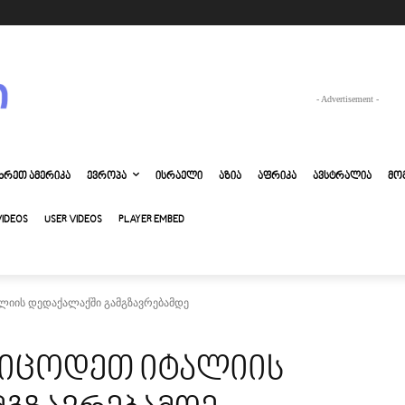
- Advertisement -
ᲮᲠᲔᲗ ᲐᲛᲔᲠᲘᲙᲐ
ᲔᲕᲠᲝᲞᲐ
ᲘᲡᲠᲐᲔᲚᲘ
ᲐᲖᲘᲐ
ᲐᲤᲠᲘᲙᲐ
ᲐᲕᲡᲢᲠᲐᲚᲘᲐ
ᲛᲝ
VIDEOS
USER VIDEOS
PLAYER EMBED
ალიის დედაქალაქში გამგზავრებამდე
 ვიცოდეთ იტალიის