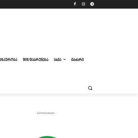
ᲒᲖᲐᲣᲠᲝᲑᲐ
ᲨᲘᲜ ᲓᲐᲑᲠᲣᲜᲔᲑᲐ
ᲡᲮᲕᲐ
ᲢᲐᲫᲐᲠᲘ
- Advertisement -