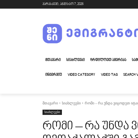
პარასკევი, აგვისტო 7, 2026
ᲛᲗᲐᲕᲐᲠᲘ
ᲡᲘᲐᲮᲚᲔᲔᲑᲘ
ᲩᲠᲓᲘᲚᲝᲔᲗ ᲐᲛᲔᲠᲘᲙᲐ
ᲡᲐᲛ
ᲘᲜᲢᲔᲠᲕᲘᲣ
VIDEO CATEGORY
VIDEO TAG
SEARCH 
მთავარი
სიახლეები
რომი – რა უნდა ვიცოდეთ იტ
სიახლეები
რომი – რა უნდა