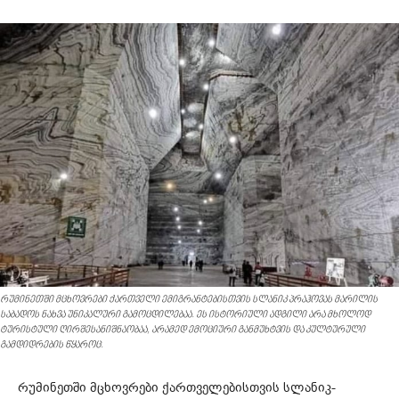
რუმინეთში მცხოვრები ქართველი ემიგრანტებისთვის სლანიკ პრაჰოვას მარილის
საბადოს ნახვა უნიკალური გამოცდილებაა. ეს ისტორიული ადგილი არა მხოლოდ
ტურისტული ღირშესანიშნაობაა, არამედ ემოციური განმუხტვის და კულტურული
გამდიდრების წყაროც.
რუმინეთში მცხოვრები ქართველებისთვის სლანიკ-