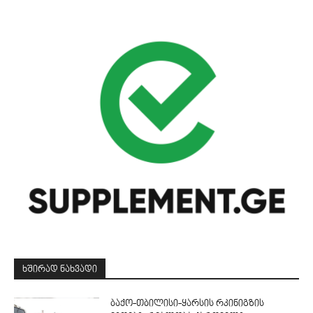
ᲮᲨᲘᲠᲐᲓ ᲜᲐᲮᲕᲐᲓᲘ
ბაქო-თბილისი-ყარსის რკინიგზის