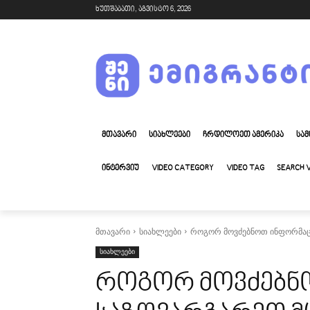
ხუთშაბათი, აგვისტო 6, 2026
ᲛᲗᲐᲕᲐᲠᲘ
ᲡᲘᲐᲮᲚᲔᲔᲑᲘ
ᲩᲠᲓᲘᲚᲝᲔᲗ ᲐᲛᲔᲠᲘᲙᲐ
ᲡᲐᲛ
ᲘᲜᲢᲔᲠᲕᲘᲣ
VIDEO CATEGORY
VIDEO TAG
SEARCH 
მთავარი
სიახლეები
როგორ მოვძებნოთ ინფორმაცი
სიახლეები
როგორ მოვძებნ