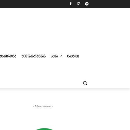
ᲒᲖᲐᲣᲠᲝᲑᲐ
ᲨᲘᲜ ᲓᲐᲑᲠᲣᲜᲔᲑᲐ
ᲡᲮᲕᲐ
ᲢᲐᲫᲐᲠᲘ
- Advertisement -