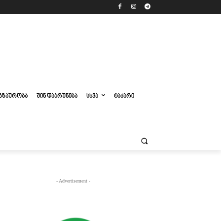
ᲒᲖᲐᲣᲠᲝᲑᲐ
ᲨᲘᲜ ᲓᲐᲑᲠᲣᲜᲔᲑᲐ
ᲡᲮᲕᲐ
ᲢᲐᲫᲐᲠᲘ
- Advertisement -