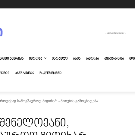
- Advertisement -
ᲮᲠᲔᲗ ᲐᲛᲔᲠᲘᲙᲐ
ᲔᲕᲠᲝᲞᲐ
ᲘᲡᲠᲐᲔᲚᲘ
ᲐᲖᲘᲐ
ᲐᲤᲠᲘᲙᲐ
ᲐᲕᲡᲢᲠᲐᲚᲘᲐ
ᲛᲝ
VIDEOS
USER VIDEOS
PLAYER EMBED
, როდესაც სამოგზაუროდ მიდიხარ - მითების გამოცხადება
იშვნელოვანი,