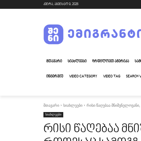
კვირა, აგვისტო 9, 2026
ᲛᲗᲐᲕᲐᲠᲘ
ᲡᲘᲐᲮᲚᲔᲔᲑᲘ
ᲩᲠᲓᲘᲚᲝᲔᲗ ᲐᲛᲔᲠᲘᲙᲐ
ᲡᲐᲛ
ᲘᲜᲢᲔᲠᲕᲘᲣ
VIDEO CATEGORY
VIDEO TAG
SEARCH 
მთავარი
სიახლეები
რისი წაღებაა მნიშვნელოვანი
სიახლეები
რისი წაღებაა მნ