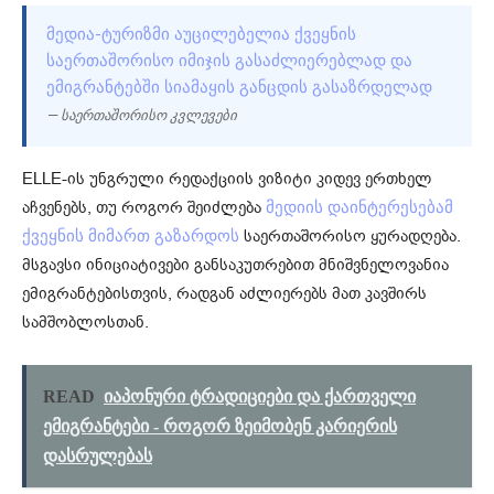
ᲛᲔᲓᲘᲐ-ᲢᲣᲠᲘᲖᲛᲘ ᲐᲣᲪᲘᲚᲔᲑᲔᲚᲘᲐ ᲥᲕᲔᲧᲜᲘᲡ
ᲡᲐᲔᲠᲗᲐᲨᲝᲠᲘᲡᲝ ᲘᲛᲘᲯᲘᲡ ᲒᲐᲡᲐᲫᲚᲘᲔᲠᲔᲑᲚᲐᲓ ᲓᲐ
ᲔᲛᲘᲒᲠᲐᲜᲢᲔᲑᲨᲘ ᲡᲘᲐᲛᲐᲧᲘᲡ ᲒᲐᲜᲪᲓᲘᲡ ᲒᲐᲡᲐᲖᲠᲓᲔᲚᲐᲓ
— საერთაშორისო კვლევები
ELLE-ის უნგრული რედაქციის ვიზიტი კიდევ ერთხელ
აჩვენებს, თუ როგორ შეიძლება
მედიის დაინტერესებამ
საერთაშორისო ყურადღება.
ქვეყნის მიმართ გაზარდოს
მსგავსი ინიციატივები განსაკუთრებით მნიშვნელოვანია
ემიგრანტებისთვის, რადგან აძლიერებს მათ კავშირს
სამშობლოსთან.
READ
იაპონური ტრადიციები და ქართველი
ემიგრანტები - როგორ ზეიმობენ კარიერის
დასრულებას