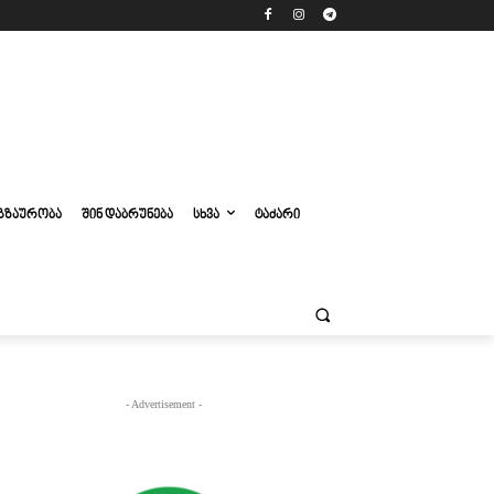
ᲒᲖᲐᲣᲠᲝᲑᲐ
ᲨᲘᲜ ᲓᲐᲑᲠᲣᲜᲔᲑᲐ
ᲡᲮᲕᲐ
ᲢᲐᲫᲐᲠᲘ
- Advertisement -