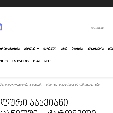
- Advertisement -
ᲮᲠᲔᲗ ᲐᲛᲔᲠᲘᲙᲐ
ᲔᲕᲠᲝᲞᲐ
ᲘᲡᲠᲐᲔᲚᲘ
ᲐᲖᲘᲐ
ᲐᲤᲠᲘᲙᲐ
ᲐᲕᲡᲢᲠᲐᲚᲘᲐ
ᲛᲝ
VIDEOS
USER VIDEOS
PLAYER EMBED
ანი ბიბლიოთეკა ბრიტანეთში - ქართველი ემიგრანტის გამოცდილება
ლური ჯაჭვიანი