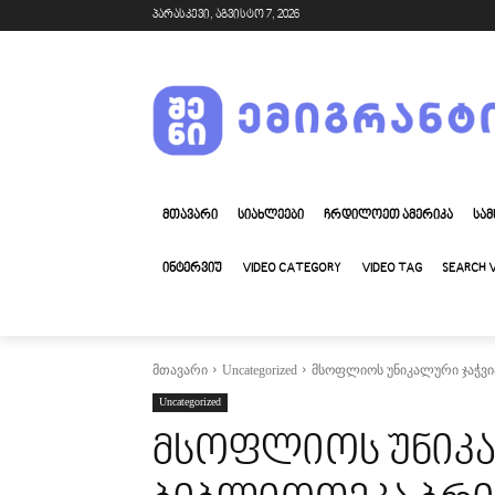
პარასკევი, აგვისტო 7, 2026
ᲛᲗᲐᲕᲐᲠᲘ
ᲡᲘᲐᲮᲚᲔᲔᲑᲘ
ᲩᲠᲓᲘᲚᲝᲔᲗ ᲐᲛᲔᲠᲘᲙᲐ
ᲡᲐᲛ
ᲘᲜᲢᲔᲠᲕᲘᲣ
VIDEO CATEGORY
VIDEO TAG
SEARCH 
მთავარი
Uncategorized
მსოფლიოს უნიკალური ჯაჭვი
Uncategorized
მსოფლიოს უნიკა