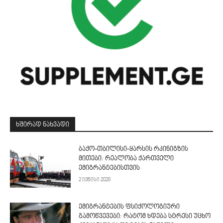
ᲮᲨᲘᲠᲐᲓ ᲜᲐᲮᲕᲐᲓᲘ
ბაქო-თბილისი-ყარსის რკინიგზის
მითები: რეალობა ქართველი
ემიგრანტებისთვის
2 ივნისი 2026
ემიგრანტების ფსიქოლოგიური
გამოწვევები: რატომ ხდება სტრესი უცხო