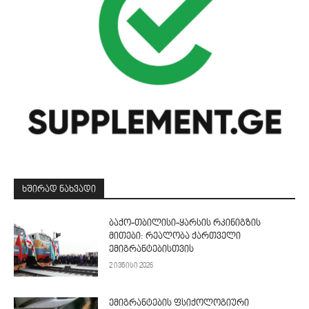
ᲮᲨᲘᲠᲐᲓ ᲜᲐᲮᲕᲐᲓᲘ
ბაქო-თბილისი-ყარსის რკინიგზის
მითები: რეალობა ქართველი
ემიგრანტებისთვის
2 ივნისი 2026
ემიგრანტების ფსიქოლოგიური