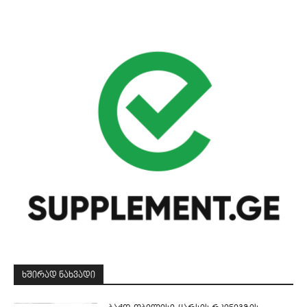
ᲮᲨᲘᲠᲐᲓ ᲜᲐᲮᲕᲐᲓᲘ