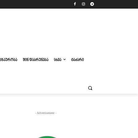
ᲒᲖᲐᲣᲠᲝᲑᲐ
ᲨᲘᲜ ᲓᲐᲑᲠᲣᲜᲔᲑᲐ
ᲡᲮᲕᲐ
ᲢᲐᲫᲐᲠᲘ
- Advertisement -