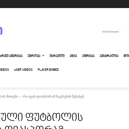
- Advertisement -
ᲮᲠᲔᲗ ᲐᲛᲔᲠᲘᲙᲐ
ᲔᲕᲠᲝᲞᲐ
ᲘᲡᲠᲐᲔᲚᲘ
ᲐᲖᲘᲐ
ᲐᲤᲠᲘᲙᲐ
ᲐᲕᲡᲢᲠᲐᲚᲘᲐ
ᲛᲝ
VIDEOS
USER VIDEOS
PLAYER EMBED
ს მითები — რა იცის დიასპორამ ნაკრების შესახებ
რთული ფუტბოლის