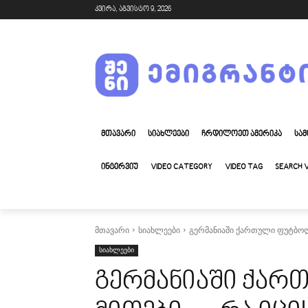
კვირა, აგვისტო 9, 2026
ᲛᲗᲐᲕᲐᲠᲘ
ᲡᲘᲐᲮᲚᲔᲔᲑᲘ
ᲩᲠᲓᲘᲚᲝᲔᲗ ᲐᲛᲔᲠᲘᲙᲐ
ᲡᲐᲛ
ᲘᲜᲢᲔᲠᲕᲘᲣ
VIDEO CATEGORY
VIDEO TAG
SEARCH 
მთავარი
სიახლეები
გერმანიაში ქართული ფუტბოლი
სიახლეები
გერმანიაში ქა