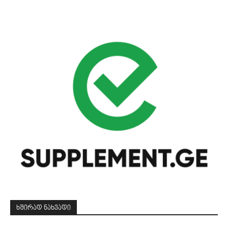
ᲮᲨᲘᲠᲐᲓ ᲜᲐᲮᲕᲐᲓᲘ