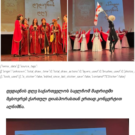
{"remix_data":[],"source_tags":
[],"origin":"unknown","total_draw_time":0,"total_draw_actions":0,"layers_used":0,"brushes_used":0,"photos_a
{},"tools_used":{},"is_sticker":false,"edited_since_last_sticker_save":false,"containsFTESticker":false}
დედაენის დღე საქართველოს საელჩომ მადრიდში
მცხოვრებ ქართულ დიასპორასთან ერთად კონცერტით
აღნიშნა.