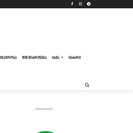
ᲒᲖᲐᲣᲠᲝᲑᲐ
ᲨᲘᲜ ᲓᲐᲑᲠᲣᲜᲔᲑᲐ
ᲡᲮᲕᲐ
ᲢᲐᲫᲐᲠᲘ
- Advertisement -