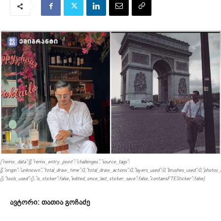
{"remix_data":[],"remix_entry_point":"challenges","source_tags":
[],"origin":"unknown","total_draw_time":0,"total_draw_actions":0,"layers_used":0,"brushes_used":0,"photos_a
{},"tools_used":{},"is_sticker":false,"edited_since_last_sticker_save":false,"containsFTESticker":false}
ავტორი: თათია გოჩაძე