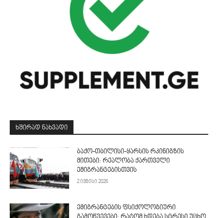
ᲮᲨᲘᲠᲐᲓ ᲜᲐᲮᲕᲐᲓᲘ
ბაქო-თბილისი-ყარსის რკინიგზის
მითები: რეალობა ქართველი
ემიგრანტებისთვის
2 ივნისი 2026
ემიგრანტების ფსიქოლოგიური
გამოწვევები: რატომ ხდება სტრესი უცხო