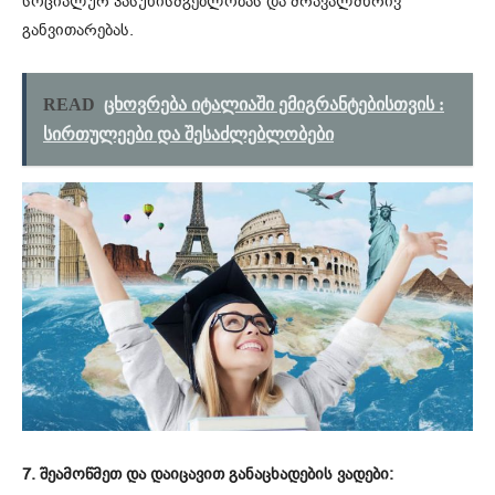
სოციალურ პასუხისმგებლობას და მრავალმხრივ
განვითარებას.
READ
ცხოვრება იტალიაში ემიგრანტებისთვის :
სირთულეები და შესაძლებლობები
7. შეამოწმეთ და დაიცავით განაცხადების ვადები: