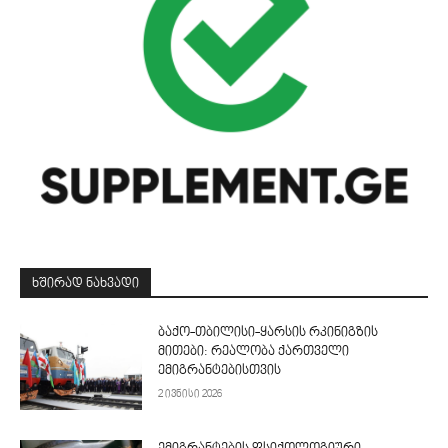
ᲮᲨᲘᲠᲐᲓ ᲜᲐᲮᲕᲐᲓᲘ
ბაქო-თბილისი-ყარსის რკინიგზის
მითები: რეალობა ქართველი
ემიგრანტებისთვის
2 ივნისი 2026