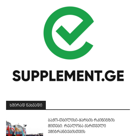
ᲮᲨᲘᲠᲐᲓ ᲜᲐᲮᲕᲐᲓᲘ
ბაქო-თბილისი-ყარსის რკინიგზის
მითები: რეალობა ქართველი
ემიგრანტებისთვის