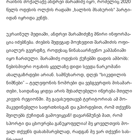
რა­ი­ნის მო­ქა­ლა­ქე ან­დრეი შა­რა­ში­ძე იყო, რო­მე­ლიც 2020
წელს ოდე­სის ოლ­ქის რა­და­ში „ხალ­ხის მსა­ხუ­რის“ პარ­ტი­
ი­დან იყ­რი­და კენ­ჭს.
უკ­რა­ი­ნულ მე­დი­ა­ში, ან­დრეი შა­რა­ში­ძე­ზე მწი­რი ინ­ფორ­მა­
ცია იძებ­ნე­ბა. ძი­ე­ბის შე­დე­გად მოვ­ხვდით შა­რა­ში­ძის ოფი­
ცი­ა­ლურ გვერ­დზე, რო­დე­საც წი­ნა­სა­არ­ჩევ­ნო კამ­პა­ნი­ა­ში
იყო ჩარ­თუ­ლი. შა­რა­ში­ძე ოდე­სის ქუ­ჩებ­ში და­დის ამ­ბობს:
ნე­ბის­მი­ე­რი ოჯა­ხის ყვე­ლა­ზე დიდი სევ­და ნარ­კო­მა­ნი
ახალ­გაზ­რდე­ბი არი­ან. სამ­წუ­ხა­როდ, დღეს “სიკ­ვდი­ლის
ნიშ­ნე­ბი” – ტე­ლე­ფო­ნის ნომ­რე­ბი და ვებგ­ვერ­დის მი­სა­მარ­
თე­ბი, სა­ი­და­ნაც ყიდ­ვა არის შე­საძ­ლე­ბე­ლი იწე­რე­ბა მთე­ლი
კი­ე­ვის რე­გი­ონ­ში. მე გა­ვა­სუფ­თა­ვებ ტე­რი­ტო­რი­ას ამ მო­
მაკ­ვდი­ნე­ბე­ლი საფრ­თხის­გან და გპირ­დე­ბით, რომ თქვენს
შვი­ლებს ქუ­ჩი­დან გა­მო­ვიყ­ვან! და­ვარ­წმუ­ნებ მათ, რომ
სპორ­ტი და ცხოვ­რე­ბა გა­ნუ­ყო­ფე­ლია! მე ყო­ველ­თვის მო­
ვალ თქვენს და­სახ­მა­რებ­ლად, რად­გან მე ვარ თქვე­ნი სას­
წრა­ფო!