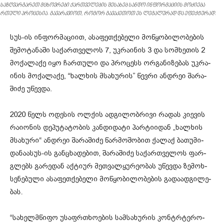
საზღვარგარეთ მცხოვრები ქართველების შესახებ სანდო ინფორმაციის მოძიება
რთული პროცესია. გავარკვიოთ, როგორ გავაკეთოთ ეს ლეგალურად და ეფექტურად.
სუს-ის ინ­ფორ­მა­ცი­ით, ასა­ფეთ­ქე­ბე­ლი მო­წყო­ბი­ლო­ბე­ბის
შე­მო­ტა­ნა­ში სა­ქარ­თვე­ლოს 7, უკ­რა­ი­ნის 3 და სომ­ხე­თის 2
მო­ქა­ლა­ქე იყო ჩარ­თუ­ლი და პრო­ცესს ორ­გა­ნი­ზე­ბას უკ­რა­
ი­ნის მო­ქა­ლა­ქე, “ხალ­ხის მსა­ხუ­რის” წევ­რი ან­დრეი შა­რა­
ში­ძე უწევ­და.
2020 წელს ოდე­სის ოლ­ქის ად­გი­ლობ­რი­ვი რა­დას კი­ე­ვის
რა­ი­ო­ნის დე­პუ­ტა­ტო­ბის კან­დი­და­ტი პარ­ტი­ი­დან „ხალ­ხის
მსა­ხუ­რი“ ან­დრეი შა­რა­ში­ძე წარ­მო­შო­ბით ქა­ლაქ ბა­თუ­მი­
და­ნაასუს-ის გან­ცხა­დე­ბით, შა­რა­ში­ძე სა­ქარ­თვე­ლოს ფარ­
გლებს გა­რე­დან აქ­ტი­ურ მეთ­ვალ­ყუ­რე­ო­ბას უწევ­და ზე­მოხ­
სე­ნე­ბუ­ლი ასა­ფეთ­ქე­ბე­ლი მო­წყო­ბი­ლო­ბე­ბის გა­და­ად­გი­ლე­
ბას.
“სა­ხელ­მწი­ფო უსაფრ­თხო­ე­ბის სამ­სა­ხუ­რის კონ­ტრტე­რო­