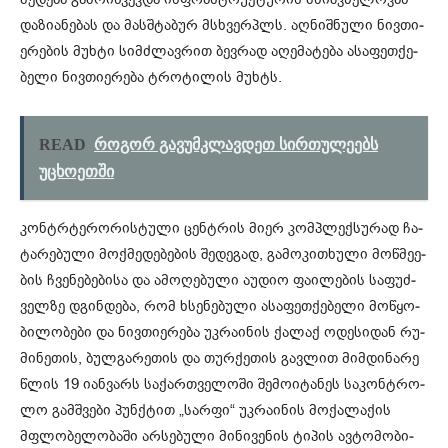
და­ზი­ა­ნე­ბას და მას­შტა­ბურ მსხვერ­პლს. აღ­ნიშ­ნუ­ლი ნივ­თი­
ე­რე­ბის მუხ­ტი სიმ­ძლავ­რით ბევ­რად აღე­მა­ტე­ბა ასა­ფეთ­ქე­
ბე­ლი ნივ­თი­ე­რე­ბა ტრო­ტი­ლის მუხტს.
READ
როგორ გავუმკლავდეთ სირთულეებს
უცხოეთში
კონ­ტრტე­რო­რის­ტუ­ლი ცენ­ტრის მიერ კომ­პლექ­სუ­რად ჩა­
ტა­რე­ბუ­ლი მოქ­მე­დე­ბე­ბის შე­დე­გად, გა­მო­კი­თხუ­ლი მოწ­მე­ე­
ბის ჩვე­ნე­ბე­ბი­სა და ამო­ღე­ბუ­ლი აუ­დიო ფა­ი­ლე­ბის სა­ფუძ­
ველ­ზე დგინ­დე­ბა, რომ ხსე­ნე­ბუ­ლი ასა­ფეთ­ქე­ბე­ლი მო­წყო­
ბი­ლო­ბე­ბი და ნივ­თი­ე­რე­ბა უკ­რა­ი­ნის ქა­ლაქ ოდე­სი­დან რუ­
მი­ნე­თის, ბულ­გა­რე­თის და თურ­ქე­თის გავ­ლით მიმ­დი­ნა­რე
წლის 19 იან­ვარს სა­ქარ­თვე­ლო­ში შე­მო­ი­ტა­ნეს სა­კონ­ტრო­
ლო გამ­შვე­ბი პუნ­ქტით „სარ­ფი“ უკ­რა­ი­ნის მო­ქა­ლა­ქის
მფლო­ბე­ლო­ბა­ში არ­სე­ბუ­ლი მი­ნი­ვე­ნის ტი­პის ავ­ტო­მო­ბი­