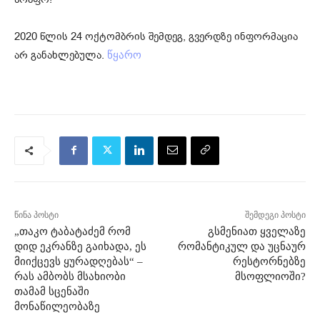
2020 წლის 24 ოქ­ტომ­ბრის შემ­დეგ, გვერ­დზე ინ­ფორ­მა­ცია
არ გა­ნახ­ლე­ბუ­ლა.
წყარო
წინა პოსტი
შემდეგი პოსტი
„თაკო ტაბატაძემ რომ
გსმენიათ ყველაზე
დიდ ეკრანზე გაიხადა, ეს
რომანტიკულ და უცნაურ
მიიქცევს ყურადღებას“ –
რესტორნებზე
რას ამბობს მსახიობი
მსოფლიოში?
თამამ სცენაში
მონაწილეობაზე