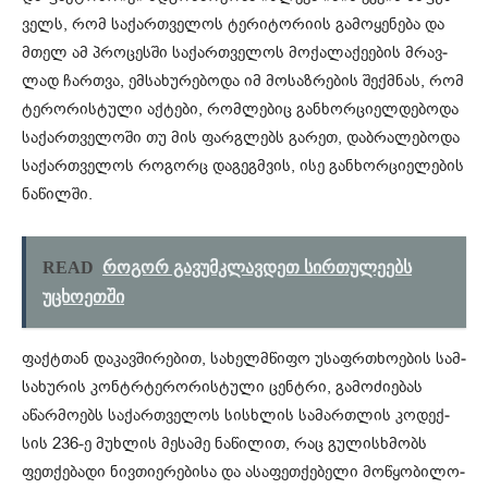
ველს, რომ სა­ქარ­თვე­ლოს ტე­რი­ტო­რი­ის გა­მო­ყე­ნე­ბა და
მთელ ამ პრო­ცეს­ში სა­ქარ­თვე­ლოს მო­ქა­ლა­ქე­ე­ბის მრავ­
ლად ჩარ­თვა, ემ­სა­ხუ­რე­ბო­და იმ მო­საზ­რე­ბის შექ­მნას, რომ
ტე­რო­რის­ტუ­ლი აქ­ტე­ბი, რომ­ლე­ბიც გან­ხორ­ცი­ელ­დე­ბო­და
სა­ქარ­თვე­ლო­ში თუ მის ფარ­გლებს გა­რეთ, დაბ­რა­ლე­ბო­და
სა­ქარ­თვე­ლოს რო­გორც და­გეგ­მვის, ისე გან­ხორ­ცი­ე­ლე­ბის
ნა­წილ­ში.
READ
როგორ გავუმკლავდეთ სირთულეებს
უცხოეთში
ფაქტთან და­კავ­ში­რე­ბით, სა­ხელ­მწი­ფო უსაფრ­თხო­ე­ბის სამ­
სა­ხუ­რის კონ­ტრტე­რო­რის­ტუ­ლი ცენ­ტრი, გა­მო­ძი­ე­ბას
აწარ­მო­ებს სა­ქარ­თვე­ლოს სის­ხლის სა­მარ­თლის კო­დექ­
სის 236-ე მუხ­ლის მე­სა­მე ნა­წი­ლით, რაც გუ­ლის­ხმობს
ფეთ­ქე­ბა­დი ნივ­თი­ე­რე­ბი­სა და ასა­ფეთ­ქე­ბე­ლი მო­წყო­ბი­ლო­